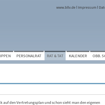
www.bllv.de
Impressum
Dat
UPPEN
PERSONALRAT
RAT & TAT
KALENDER
OBB. 
ick auf den Vertretungsplan und schon sieht man den eigenen