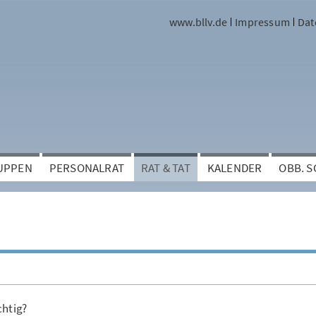
www.bllv.de
Impressum
Dat
UPPEN
PERSONALRAT
RAT & TAT
KALENDER
OBB. 
chtig?