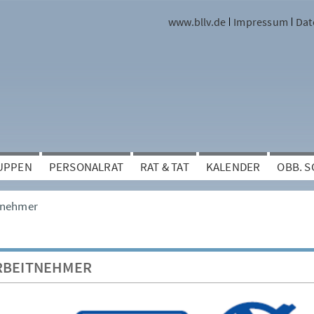
www.bllv.de
Impressum
Dat
UPPEN
PERSONALRAT
RAT & TAT
KALENDER
OBB. 
tnehmer
RBEITNEHMER