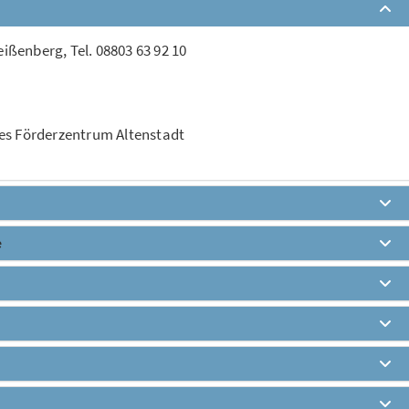
ißenberg, Tel. 08803 63 92 10
s Förderzentrum Altenstadt
e