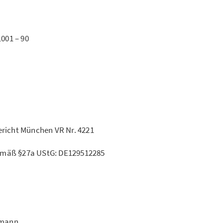
1001 – 90
ericht München VR Nr. 4221
emäß §27a UStG: DE129512285
hmann,