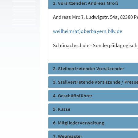
1. Vorsitzender: Andreas Mroß
Andreas Mroß, Ludwigstr. 54a, 82380 Pe
weilheim(at)oberbayern.bllv.de
Schönachschule - Sonderpädagogische
2. Stellvertretender Vorsitzender
3. Stellvertretende Vorsitzende / Press
4. Geschäftsführer
5. Kasse
6. Mitgliederverwaltung
7. Webmaster