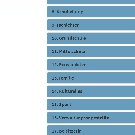
8. Schulleitung
9. Fachlehrer
10. Grundschule
11. Mittelschule
12. Pensionisten
13. Familie
14. Kulturelles
15. Sport
16. Verwaltungsangestellte
17. Beisitzerin