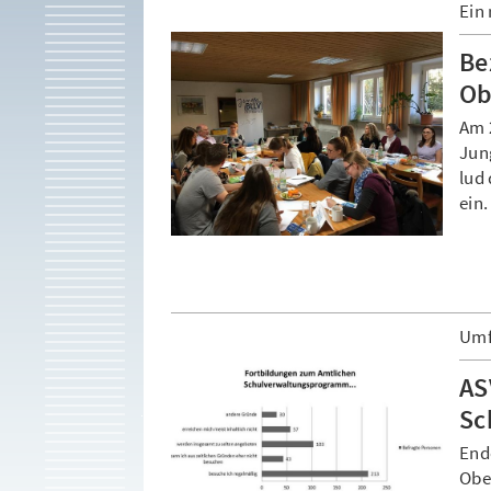
Ein
Be
Ob
Am 
Jun
lud
ein.
Umf
AS
Sc
End
Obe