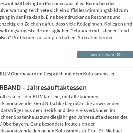
gesamt 638 befragten Personen aus allen Bereichen der
ulverwaltung zeichnete sich ein diffiziles Stimmungsbild zum
ang in der Praxis ab. Eine beeindruckende Resonanz und
chzeitig ein Zeichen dafür, dass viele Kolleginnen, Kollegen und
waltungsangestellte im täglichen Gebrauch mit „kleinen“ und
oßen“ Problemen zu kämpfen haben. So traten bei der…
weiterlesen
 BLLV Oberbayern im Gespräch mit dem Kultusminister
RBAND - Jahresauftaktessen
oll es sein – der BLLV lädt ein, und alle kommen.
irksvorsitzender Gerd Nitschke begrüßte die anwesenden
datsträger aus dem Bezirk und den Kreisverbänden im
chner Spatenhaus zum diesjährigen Jahresauftaktessen des
V Oberbayern. Ganz besonders freute sich der
rksvorsitzende den neuen Kultusminister Prof. Dr. Michael