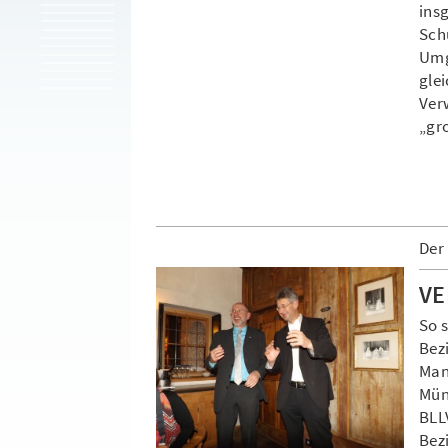
ins
Sch
Umg
glei
Ver
„gr
Der
VE
So s
Bez
Man
Mün
BLL
Bezi