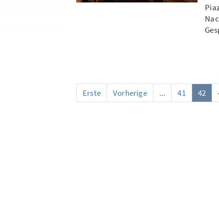
Pia
Nac
Ges
Erste
Vorherige
...
41
42