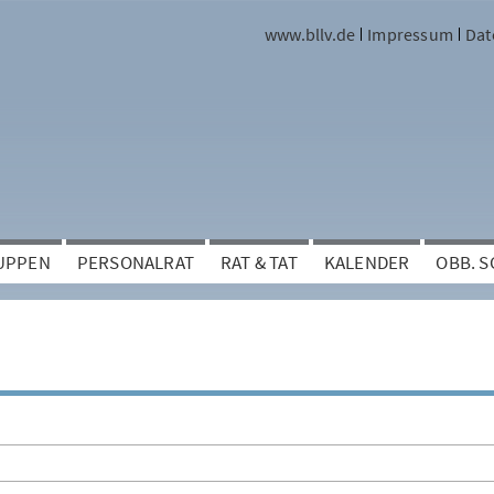
www.bllv.de
Impressum
Dat
UPPEN
PERSONALRAT
RAT & TAT
KALENDER
OBB. 