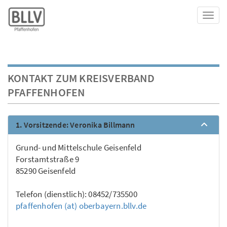
Toggl
KONTAKT ZUM KREISVERBAND
PFAFFENHOFEN
1. Vorsitzende: Veronika Billmann
Grund- und Mittelschule Geisenfeld
Forstamtstraße 9
85290 Geisenfeld
Telefon (dienstlich): 08452/735500
pfaffenhofen (at) oberbayern.bllv.de